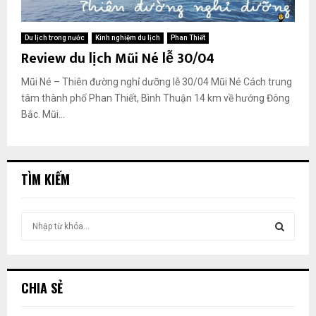
Du lịch trong nước
Kinh nghiệm du lịch
Phan Thiết
Review du lịch Mũi Né lễ 30/04
Mũi Né – Thiên đường nghỉ dưỡng lễ 30/04 Mũi Né Cách trung
tâm thành phố Phan Thiết, Bình Thuận 14 km về hướng Đông
Bắc. Mũi...
TÌM KIẾM
T
ì
m
T
k
i
Ì
CHIA SẺ
ế
m
M