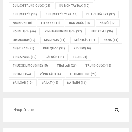
DU LỊCH TRUNG QUỐC
(28)
DU LỊCH TÂY BẮC
(17)
DU LỊCH TẾT
(18)
DU LỊCH TẾT 2020
(13)
DU LỊCH ĐÀ LẠT
(37)
FASHION
(10)
FITNESS
(11)
HÀN QUỐC
(16)
HÀ NỘI
(17)
HỘI DU LỊCH
(66)
KINH NGHIỆM DU LỊCH
(27)
LIFE STYLE
(36)
LIMOUSINE
(12)
MALAYSIA
(11)
MIỀN BẮC
(17)
NEWS
(61)
NHẬT BẢN
(21)
PHÚ QUỐC
(23)
REVIEW
(16)
SINGAPORE
(16)
SÀI GÒN
(11)
TECH
(24)
THUÊ XE LIMOUSINE
(15)
THÁI LAN
(26)
TRUNG QUỐC
(12)
UPDATE
(54)
VŨNG TÀU
(16)
XE LIMOUSINE
(20)
ĐÀI LOAN
(10)
ĐÀ LẠT
(42)
ĐÀ NẴNG
(16)
T
ì
m
T
k
i