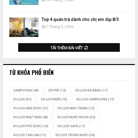
Top 4 quán trà dành cho chị em dịp 8/3
7 Tháng 3, 2020
TẢI THÊM BÀI VIẾT
TỪ KHÓA PHỔ BIẾN
CAMPUCHIA
(28)
CÀ PHÊ
(12)
DU LỊCH ĐÀ NẴNG
(17)
DU LỊCH
(87)
DU LỊCH BIỂN
(10)
DU LỊCH CAMPUCHIA
(13)
DU LỊCH HÀN QUỐC
(21)
DU LỊCH NHA TRANG
(12)
DU LỊCH NHẬT BẢN
(28)
DU LỊCH NƯỚC NGOÀI
(32)
DU LỊCH PHÚ QUỐC
(16)
DU LỊCH SAPA
(17)
DU LỊCH THÁI LAN
(17)
DU LỊCH TRONG NƯỚC
(34)