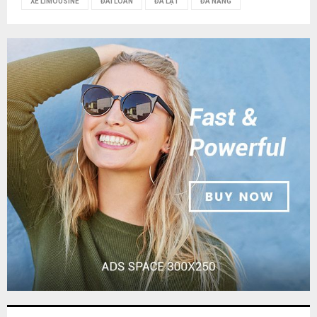
XE LIMOUSINE
ĐÀI LOAN
ĐÀ LẠT
ĐÀ NẴNG