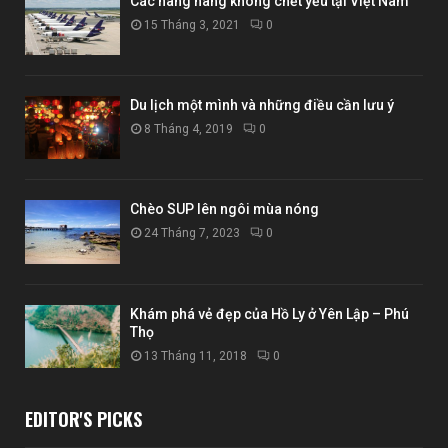
Các hãng hàng không chết yểu tại Việt Nam
15 Tháng 3, 2021
0
Du lịch một mình và những điều cần lưu ý
8 Tháng 4, 2019
0
Chèo SUP lên ngôi mùa nóng
24 Tháng 7, 2023
0
Khám phá vẻ đẹp của Hồ Ly ở Yên Lập – Phú
Thọ
13 Tháng 11, 2018
0
EDITOR'S PICKS