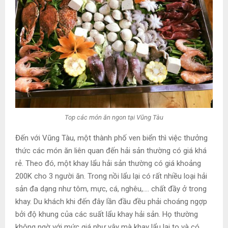
Top các món ăn ngon tại Vũng Tàu
Đến với Vũng Tàu, một thành phố ven biển thì việc thưởng
thức các món ăn liên quan đến hải sản thường có giá khá
rẻ. Theo đó, một khay lẩu hải sản thường có giá khoảng
200K cho 3 người ăn. Trong nồi lẩu lại có rất nhiều loại hải
sản đa dạng như tôm, mực, cá, nghêu,…. chất đầy ở trong
khay. Du khách khi đến đây lần đầu đều phải choáng ngợp
bởi độ khung của các suất lẩu khay hải sản. Họ thường
không ngờ với mức giá như vậy mà khay lẩu lại to và có