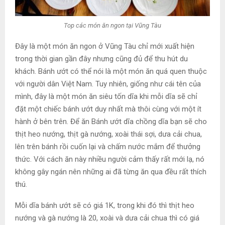
Top các món ăn ngon tại Vũng Tàu
Đây là một món ăn ngon ở Vũng Tàu chỉ mới xuất hiện
trong thời gian gần đây nhưng cũng đủ để thu hút du
khách. Bánh ướt có thể nói là một món ăn quá quen thuộc
với người dân Việt Nam. Tuy nhiên, giống như cái tên của
mình, đây là một món ăn siêu tốn dĩa khi mỗi dĩa sẽ chỉ
đặt một chiếc bánh ướt duy nhất mà thôi cùng với một ít
hành ở bên trên. Để ăn Bánh ướt dĩa chồng dĩa bạn sẽ cho
thịt heo nướng, thịt gà nướng, xoài thái sợi, dưa cải chua,
lên trên bánh rồi cuốn lại và chấm nước mắm để thưởng
thức. Với cách ăn này nhiều người cảm thấy rất mới lạ, nó
không gây ngán nên những ai đã từng ăn qua đều rất thích
thú.
Mỗi dĩa bánh ướt sẽ có giá 1K, trong khi đó thì thịt heo
nướng và gà nướng là 20, xoài và dưa cải chua thì có giá