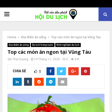
PRIMARY
MENU
Home
Địa điểm ăn uống
Top các món ăn ngon tại Vũng Tàu
Địa điểm ăn uống
Du lịch trong nước
Kinh nghiệm du lịch
Top các món ăn ngon tại Vũng Tàu
bởi
Thái Dương
14 Tháng 11, 2020
0
541
CHIA SẺ
0