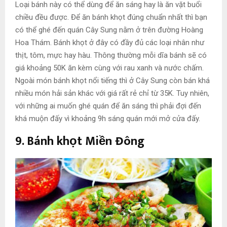
Loại bánh này có thể dùng để ăn sáng hay là ăn vặt buổi
chiều đều được. Để ăn bánh khọt đúng chuẩn nhất thì bạn
có thể ghé đến quán Cây Sung nằm ở trên đường Hoàng
Hoa Thám. Bánh khọt ở đây có đầy đủ các loại nhân như
thịt, tôm, mực hay hàu. Thông thường mỗi dĩa bánh sẽ có
giá khoảng 50K ăn kèm cùng với rau xanh và nước chấm.
Ngoài món bánh khọt nổi tiếng thì ở Cây Sung còn bán khá
nhiều món hải sản khác với giá rất rẻ chỉ từ 35K. Tuy nhiên,
với những ai muốn ghé quán để ăn sáng thì phải đợi đến
khá muộn đấy vì khoảng 9h sáng quán mới mở cửa đấy.
9. Bánh khọt Miền Đông