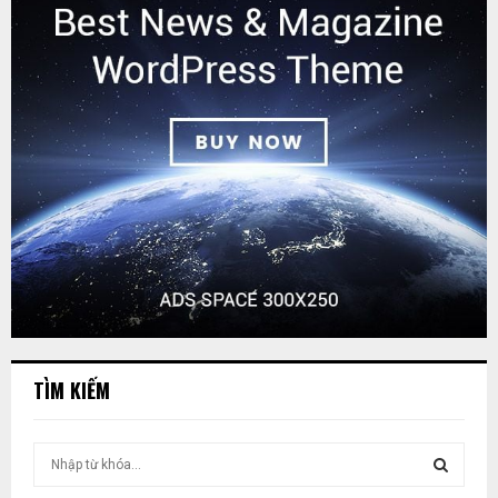
TÌM KIẾM
T
ì