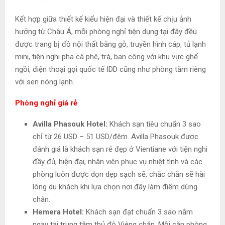
Kết hợp giữa thiết kế kiểu hiện đại và thiết kế chịu ảnh
hưởng từ Châu Á, mỗi phòng nghỉ tiện dụng tại đây đều
được trang bị đồ nội thất bằng gỗ, truyền hình cáp, tủ lạnh
mini, tiện nghi pha cà phê, trà, ban công với khu vực ghế
ngồi, điện thoại gọi quốc tế IDD cũng như phòng tắm riêng
với sen nóng lạnh.
Phòng nghỉ giá rẻ
Avilla Phasouk Hotel:
Khách sạn tiêu chuẩn 3 sao
chỉ từ 26 USD – 51 USD/đêm. Avilla Phasouk được
đánh giá là khách sạn rẻ đẹp ở Vientiane với tiện nghi
đầy đủ, hiện đại, nhân viên phục vụ nhiệt tình và các
phòng luôn được dọn dẹp sạch sẽ, chắc chắn sẽ hài
lòng du khách khi lựa chọn nơi đây làm điểm dừng
chân.
Hemera Hotel:
Khách sạn đạt chuẩn 3 sao nằm
ngay tại trung tâm thủ đô Viêng chăn. Mỗi căn phòng