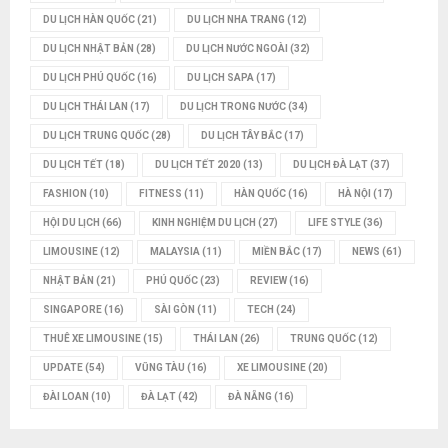
DU LỊCH HÀN QUỐC
(21)
DU LỊCH NHA TRANG
(12)
DU LỊCH NHẬT BẢN
(28)
DU LỊCH NƯỚC NGOÀI
(32)
DU LỊCH PHÚ QUỐC
(16)
DU LỊCH SAPA
(17)
DU LỊCH THÁI LAN
(17)
DU LỊCH TRONG NƯỚC
(34)
DU LỊCH TRUNG QUỐC
(28)
DU LỊCH TÂY BẮC
(17)
DU LỊCH TẾT
(18)
DU LỊCH TẾT 2020
(13)
DU LỊCH ĐÀ LẠT
(37)
FASHION
(10)
FITNESS
(11)
HÀN QUỐC
(16)
HÀ NỘI
(17)
HỘI DU LỊCH
(66)
KINH NGHIỆM DU LỊCH
(27)
LIFE STYLE
(36)
LIMOUSINE
(12)
MALAYSIA
(11)
MIỀN BẮC
(17)
NEWS
(61)
NHẬT BẢN
(21)
PHÚ QUỐC
(23)
REVIEW
(16)
SINGAPORE
(16)
SÀI GÒN
(11)
TECH
(24)
THUÊ XE LIMOUSINE
(15)
THÁI LAN
(26)
TRUNG QUỐC
(12)
UPDATE
(54)
VŨNG TÀU
(16)
XE LIMOUSINE
(20)
ĐÀI LOAN
(10)
ĐÀ LẠT
(42)
ĐÀ NẴNG
(16)