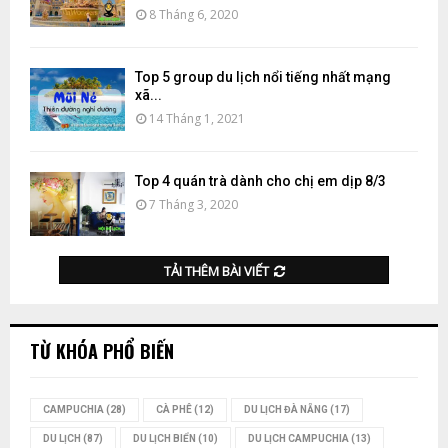
8 Tháng 6, 2020
Top 5 group du lịch nổi tiếng nhất mạng
xã...
14 Tháng 1, 2021
Top 4 quán trà dành cho chị em dịp 8/3
7 Tháng 3, 2020
TẢI THÊM BÀI VIẾT
TỪ KHÓA PHỔ BIẾN
CAMPUCHIA
(28)
CÀ PHÊ
(12)
DU LỊCH ĐÀ NẴNG
(17)
DU LỊCH
(87)
DU LỊCH BIỂN
(10)
DU LỊCH CAMPUCHIA
(13)