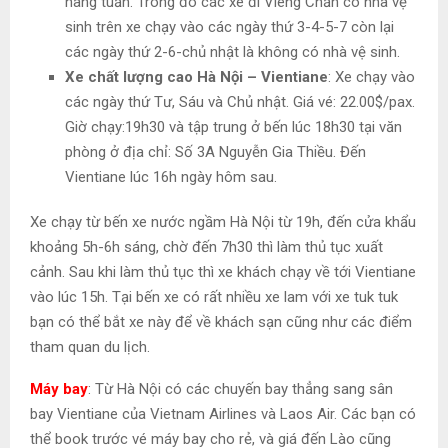
hàng tuần. Trong đó các xe đi Viêng Chăn có nhà vệ
sinh trên xe chạy vào các ngày thứ 3-4-5-7 còn lại
các ngày thứ 2-6-chủ nhật là không có nhà vệ sinh.
Xe chất lượng cao Hà Nội –
Vientiane
: Xe chạy vào
các ngày thứ Tư, Sáu và Chủ nhật. Giá vé: 22.00$/pax.
Giờ chạy:19h30 và tập trung ở bến lúc 18h30 tại văn
phòng ở địa chỉ: Số 3A Nguyễn Gia Thiều. Đến
Vientiane lúc 16h ngày hôm sau.
Xe chạy từ bến xe nước ngầm Hà Nội từ 19h, đến cửa khẩu
khoảng 5h-6h sáng, chờ đến 7h30 thì làm thủ tục xuất
cảnh. Sau khi làm thủ tục thì xe khách chạy về tới Vientiane
vào lúc 15h. Tại bến xe có rất nhiều xe lam với xe tuk tuk
bạn có thể bắt xe này để về khách sạn cũng như các điểm
tham quan du lịch.
Máy bay
: Từ Hà Nội có các chuyến bay thẳng sang sân
bay Vientiane của Vietnam Airlines và Laos Air. Các bạn có
thể book trước vé máy bay cho rẻ, và giá đến Lào cũng