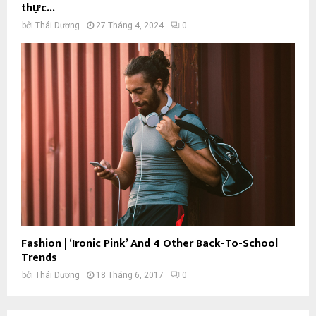
thực...
bởi
Thái Dương
27 Tháng 4, 2024
0
Fashion | ‘Ironic Pink’ And 4 Other Back-To-School
Trends
bởi
Thái Dương
18 Tháng 6, 2017
0