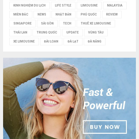
KINH NGHIỆM DU LỊCH
LIFE STYLE
LIMOUSINE
MALAYSIA
MIỀN BẮC
NEWS
NHẬT BẢN
PHÚ QUỐC
REVIEW
SINGAPORE
SÀI GÒN
TECH
THUÊ XE LIMOUSINE
THÁI LAN
TRUNG QUỐC
UPDATE
VŨNG TÀU
XE LIMOUSINE
ĐÀI LOAN
ĐÀ LẠT
ĐÀ NẴNG