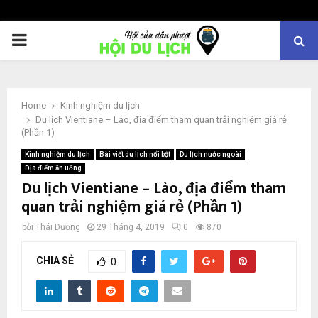
PRIMARY
MENU
Home
Kinh nghiệm du lịch
Du lịch Vientiane – Lào, địa điểm tham quan trải nghiệm giá rẻ
(Phần 1)
Kinh nghiệm du lịch
Bài viết du lịch nổi bật
Du lịch nước ngoài
Địa điểm ăn uống
Du lịch Vientiane – Lào, địa điểm tham
quan trải nghiệm giá rẻ (Phần 1)
bởi
Thái Dương
29 Tháng 4, 2019
0
870
CHIA SẺ
0