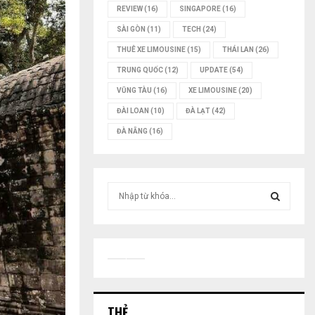
REVIEW
(16)
SINGAPORE
(16)
SÀI GÒN
(11)
TECH
(24)
THUÊ XE LIMOUSINE
(15)
THÁI LAN
(26)
TRUNG QUỐC
(12)
UPDATE
(54)
VŨNG TÀU
(16)
XE LIMOUSINE
(20)
ĐÀI LOAN
(10)
ĐÀ LẠT
(42)
ĐÀ NẴNG
(16)
T
ì
m
T
k
i
Ì
ế
m
M
:
THẺ
K