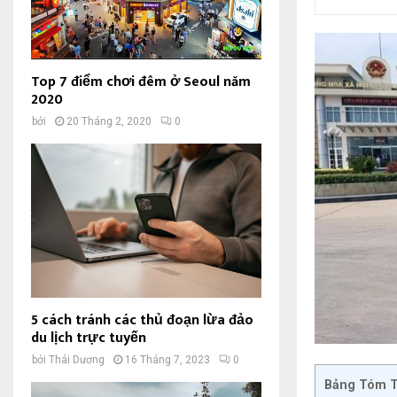
Top 7 điểm chơi đêm ở Seoul năm
2020
bởi
20 Tháng 2, 2020
0
5 cách tránh các thủ đoạn lừa đảo
du lịch trực tuyến
bởi
Thái Dương
16 Tháng 7, 2023
0
Bảng Tóm T