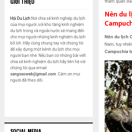
GIỚI THIỆU
tham quan đảo
Nên du l
Hội Du Lịch
Nơi chia sẽ kinh nghiệp du lịch
Campuch
của mọi người ,với kho tàng kinh nghiệm
du lịch trong và ngoài nước sẽ mang đến
Nên du lịch 
cho mọi người những kinh nghiệm du lịch
bổ ích .Hãy cùng chung tay với chúng tôi
Nam, tuy nhiê
để xây dựng một kênh du lịch cho mọi
Campuchia t
người bạn nhé. Nếu bạn có những bài viết
chia sẽ kinh nghiệm du lịch hãy liên hệ với
chúng tôi qua email
sangseoweb@gmail.com
.Cám ơn mọi
người đã theo dõi .
SOCIAL MEDIA