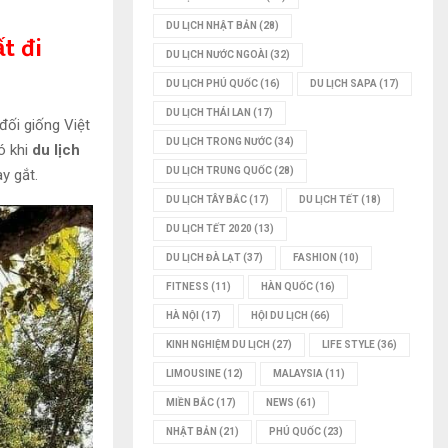
DU LỊCH NHẬT BẢN
(28)
t đi
DU LỊCH NƯỚC NGOÀI
(32)
DU LỊCH PHÚ QUỐC
(16)
DU LỊCH SAPA
(17)
DU LỊCH THÁI LAN
(17)
ối giống Việt
DU LỊCH TRONG NƯỚC
(34)
ó khi
du lịch
DU LỊCH TRUNG QUỐC
(28)
y gắt.
DU LỊCH TÂY BẮC
(17)
DU LỊCH TẾT
(18)
DU LỊCH TẾT 2020
(13)
DU LỊCH ĐÀ LẠT
(37)
FASHION
(10)
FITNESS
(11)
HÀN QUỐC
(16)
HÀ NỘI
(17)
HỘI DU LỊCH
(66)
KINH NGHIỆM DU LỊCH
(27)
LIFE STYLE
(36)
LIMOUSINE
(12)
MALAYSIA
(11)
MIỀN BẮC
(17)
NEWS
(61)
NHẬT BẢN
(21)
PHÚ QUỐC
(23)