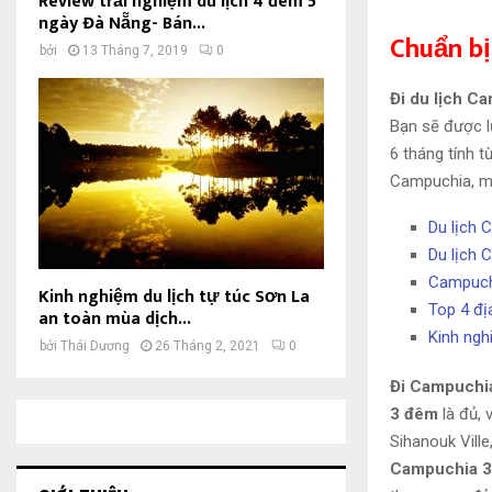
Review trải nghiệm du lịch 4 đêm 5
ngày Đà Nẵng- Bán...
Chuẩn bị
bởi
13 Tháng 7, 2019
0
Đi du lịch C
Bạn sẽ được lư
6 tháng tính 
Campuchia, mà
Du lịch 
Du lịch 
Campuchi
Kinh nghiệm du lịch tự túc Sơn La
Top 4 đị
an toàn mùa dịch...
Kinh ngh
bởi
Thái Dương
26 Tháng 2, 2021
0
Đi Campuchia
3 đêm
là đủ,
Sihanouk Ville
Campuchia 3