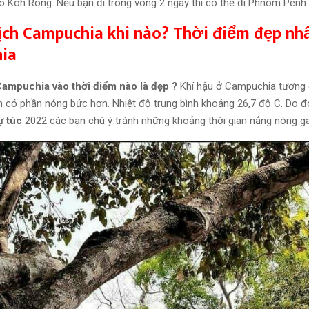
 Koh Rong. Nếu bạn đi trong vòng 2 ngày thì có thể đi Phnom Penh.
ịch Campuchia khi nào? Thời điểm đẹp nhấ
ia
Campuchia vào thời điểm nào là đẹp ?
Khí hậu ở Campuchia tương đ
n có phần nóng bức hơn. Nhiệt độ trung bình khoảng 26,7 độ C. Do đ
ự túc
2022 các bạn chú ý tránh những khoảng thời gian nắng nóng ga