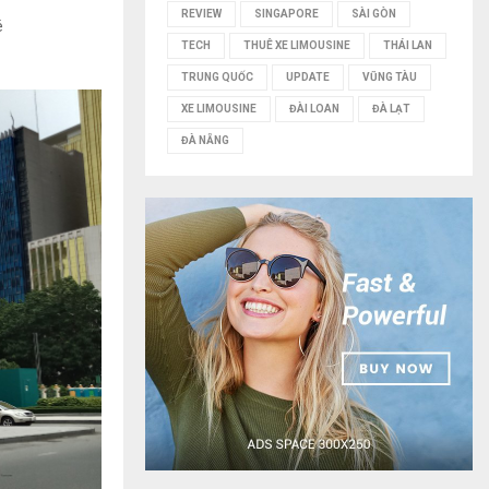
REVIEW
SINGAPORE
SÀI GÒN
é
TECH
THUÊ XE LIMOUSINE
THÁI LAN
TRUNG QUỐC
UPDATE
VŨNG TÀU
XE LIMOUSINE
ĐÀI LOAN
ĐÀ LẠT
ĐÀ NẴNG