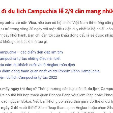
 đi du lịch Campuchia lễ 2/9 cần mang nhữ
ampuchia có cần Visa
, nếu bạn có hộ chiếu Việt Nam thì không cần p
u trú trong vòng 30 ngày với một điều kiện duy nhất là hộ chiếu còn g
từ ngày khởi hành. Bạn chỉ cần tới cửa khẩu đóng dấu là sẽ được nhậ
 không cần bất kì thủ tục gì.
Campuchia – các điểm đến đẹp lịm tim
Campuchia tự túc những điều nên biết
a cấm du khách cưỡi voi ở Angkor mùa dịch
a điểm đáng tham quan nhất khi tới Phnom Penh Campuchia
iệm du lịch Campuchia tự túc 2022
 mấy ngày thì được
? Thông thường các bạn nên đi
du lịch Campu
 vừa có thể kết hợp tham quan Phnom Penh với Siem Riep hoặc Phno
, cao nguyên Bokor. Nếu bạn không có nhiều thời gian, có thể đi
du l
 ngày 2 đêm
có thể đi Siem Reap tham quan Angkor hoặc chọn Siha