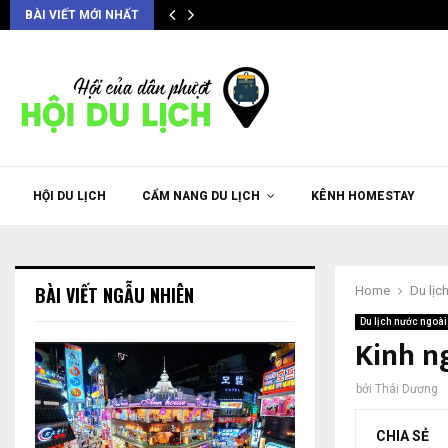
BÀI VIẾT MỚI NHẤT
HỘI DU LỊCH
CẨM NANG DU LỊCH
KÊNH HOMESTAY
BÀI VIẾT NGẪU NHIÊN
Home
Du lịc
Du lịch nước ngoài
Kinh n
bởi
Thái Dương
CHIA SẺ