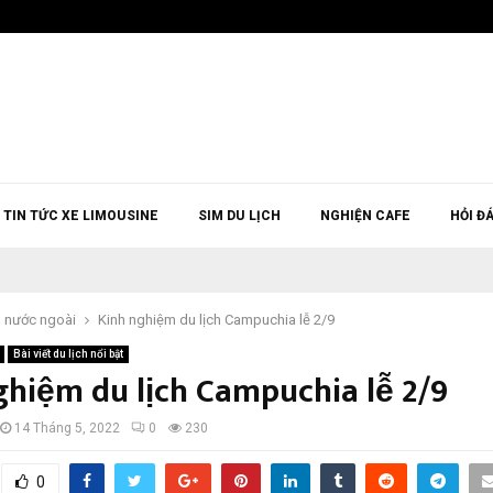
TIN TỨC XE LIMOUSINE
SIM DU LỊCH
NGHIỆN CAFE
HỎI Đ
h nước ngoài
Kinh nghiệm du lịch Campuchia lễ 2/9
Bài viết du lịch nổi bật
ghiệm du lịch Campuchia lễ 2/9
14 Tháng 5, 2022
0
230
0