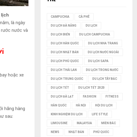
I
 lịch
CAMPUCHIA
CÀ PHÊ
Ế
 năm, là ngày
DU LỊCH ĐÀ NẴNG
DU LỊCH
i rước nước và
M
DU LỊCH BIỂN
DU LỊCH CAMPUCHIA
DU LỊCH HÀN QUỐC
DU LỊCH NHA TRANG
ới
DU LỊCH NHẬT BẢN
DU LỊCH NƯỚC NGOÀI
DU LỊCH PHÚ QUỐC
DU LỊCH SAPA
DU LỊCH THÁI LAN
DU LỊCH TRONG NƯỚC
 bay hoặc xe
DU LỊCH TRUNG QUỐC
DU LỊCH TÂY BẮC
DU LỊCH TẾT
DU LỊCH TẾT 2020
DU LỊCH ĐÀ LẠT
FASHION
FITNESS
HÀN QUỐC
HÀ NỘI
HỘI DU LỊCH
ởi hãng hàng
KINH NGHIỆM DU LỊCH
LIFE STYLE
hư sau:
LIMOUSINE
MALAYSIA
MIỀN BẮC
NEWS
NHẬT BẢN
PHÚ QUỐC