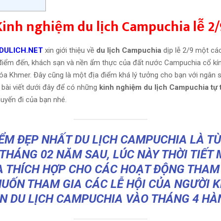
Kinh nghiệm du lịch Campuchia lễ 2/
DULICH.NET
xin giới thiệu về
du lịch Campuchia
dịp lễ 2/9 một các
 điểm đến, khách sạn và nền ẩm thực của đất nước Campuchia cổ kín
óa Khmer. Đây cũng là một địa điểm khá lý tưởng cho bạn với ngân s
 bài viết dưới đây để có những
kinh nghiệm du lịch Campuchia tự 
uyến đi của bạn nhé.
IỂM ĐẸP NHẤT DU LỊCH CAMPUCHIA LÀ T
 THÁNG 02 NĂM SAU, LÚC NÀY THỜI TIẾT 
A THÍCH HỢP CHO CÁC HOẠT ĐỘNG THAM
UỐN THAM GIA CÁC LỄ HỘI CỦA NGƯỜI 
N DU LỊCH CAMPUCHIA VÀO THÁNG 4 H