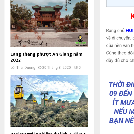
Bang chủ
HOI
về di chuyển,
của nền văn h
Lang thang phượt An Giang năm
Cùng theo dõi
2022
đầy đủ cho ch
bởi
Thái Dương
20 Tháng 8, 2020
0
THỜI Đ
09 ĐẾN
ÍT MƯ
NẾU M
BẠN NÊ