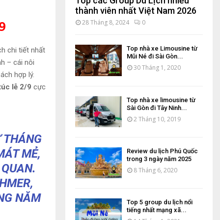
Top các Group Du Lịch nhiều
thành viên nhất Việt Nam 2026
9
28 Tháng 8, 2024
0
Top nhà xe Limousine từ
h chi tiết nhất
Mũi Né đi Sài Gòn...
h – cái nôi
30 Tháng 1, 2020
ách hợp lý.
túc lễ 2/9
cực
Top nhà xe limousine từ
Sài Gòn đi Tây Ninh...
2 Tháng 10, 2019
Ừ THÁNG
MÁT MẺ,
Review du lịch Phú Quốc
trong 3 ngày năm 2025
 QUAN.
8 Tháng 6, 2020
KHMER,
ÀNG NĂM
Top 5 group du lịch nổi
tiếng nhất mạng xã...