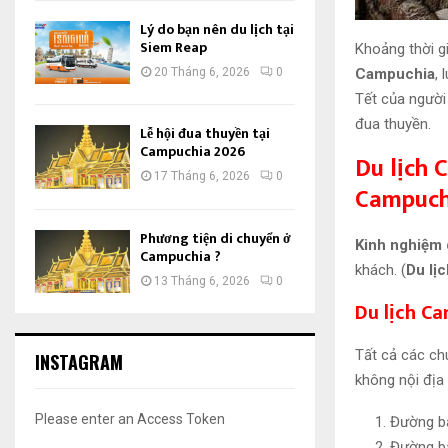
Lý do bạn nên du lịch tại
Siem Reap
Khoảng thời g
Campuchia
,
20 Tháng 6, 2026
0
Tết của người
đua thuyền.
Lễ hội đua thuyền tại
Campuchia 2026
Du lịch 
17 Tháng 6, 2026
0
Campuch
Phương tiện di chuyển ở
Kinh nghiệm 
Campuchia ?
khách. (
Du lị
13 Tháng 6, 2026
0
Du lịch C
Tất cả các ch
INSTAGRAM
không nội địa
Please enter an Access Token
Đường ba
Đường ba