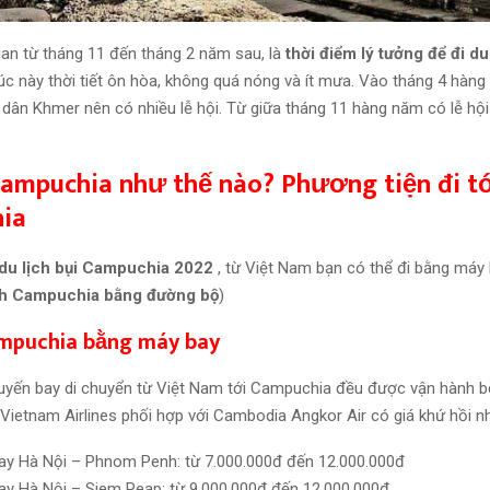
ian từ tháng 11 đến tháng 2 năm sau, là
thời điểm lý tưởng để đi du
 lúc này thời tiết ôn hòa, không quá nóng và ít mưa. Vào tháng 4 hàng
 dân Khmer nên có nhiều lễ hội. Từ giữa tháng 11 hàng năm có lễ hộ
Campuchia như thế nào? Phương tiện đi t
ia
du lịch bụi Campuchia 2022
, từ Việt Nam bạn có thể đi bằng máy
ch Campuchia bằng đường bộ
)
ampuchia bằng máy bay
uyến bay di chuyển từ Việt Nam tới Campuchia đều được vận hành b
 Vietnam Airlines phối hợp với Cambodia Angkor Air có giá khứ hồi n
y Hà Nội – Phnom Penh: từ 7.000.000đ đến 12.000.000đ
y Hà Nội – Siem Reap: từ 9.000.000đ đến 12.000.000đ