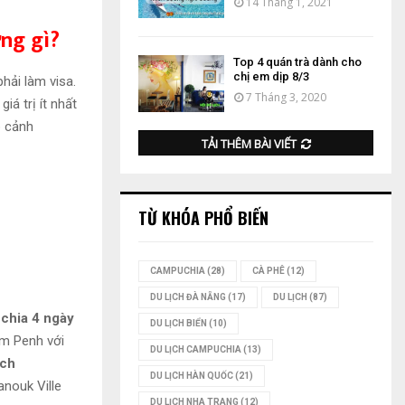
14 Tháng 1, 2021
ng gì?
Top 4 quán trà dành cho
chị em dịp 8/3
hải làm visa.
7 Tháng 3, 2020
iá trị ít nhất
p cảnh
TẢI THÊM BÀI VIẾT
TỪ KHÓA PHỔ BIẾN
CAMPUCHIA
(28)
CÀ PHÊ
(12)
DU LỊCH ĐÀ NẴNG
(17)
DU LỊCH
(87)
chia 4 ngày
DU LỊCH BIỂN
(10)
m Penh với
DU LỊCH CAMPUCHIA
(13)
ịch
DU LỊCH HÀN QUỐC
(21)
nouk Ville
DU LỊCH NHA TRANG
(12)