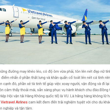
hững đường may khéo léo, có độ ôm vừa phải, tôn lên nét đẹp nữ tín
 điểm nhấn ở phần thắt lưng và khăn quấn cổ toát lên nét cá tính ri
n cạnh đó, phần xẻ tà tinh tế giúp việc xoay người, vận động và đi lạ
luôn cảm thấy thoải mái, sẵn sàng phục vụ hành khách chu đáo.Đồng 
Hiệp Hội vận tải Hàng Không quốc tế) là VU. Là hãng hàng không lữ hà
,
Vietravel Airlines
cam kết đem đến trải nghiệm tuyệt vời cho du kh
n nghiệp và tận tâm.