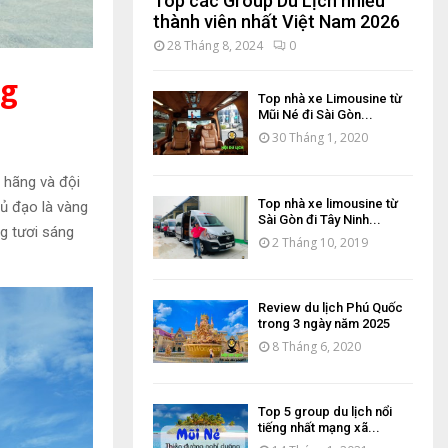
Top các Group Du Lịch nhiều
thành viên nhất Việt Nam 2026
28 Tháng 8, 2024
0
ng
Top nhà xe Limousine từ
Mũi Né đi Sài Gòn...
30 Tháng 1, 2020
 hãng và đội
Top nhà xe limousine từ
hủ đạo là vàng
Sài Gòn đi Tây Ninh...
g tươi sáng
2 Tháng 10, 2019
Review du lịch Phú Quốc
trong 3 ngày năm 2025
8 Tháng 6, 2020
Top 5 group du lịch nổi
tiếng nhất mạng xã...