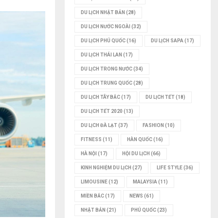
DU LỊCH NHẬT BẢN
(28)
DU LỊCH NƯỚC NGOÀI
(32)
DU LỊCH PHÚ QUỐC
(16)
DU LỊCH SAPA
(17)
DU LỊCH THÁI LAN
(17)
DU LỊCH TRONG NƯỚC
(34)
DU LỊCH TRUNG QUỐC
(28)
DU LỊCH TÂY BẮC
(17)
DU LỊCH TẾT
(18)
DU LỊCH TẾT 2020
(13)
DU LỊCH ĐÀ LẠT
(37)
FASHION
(10)
FITNESS
(11)
HÀN QUỐC
(16)
HÀ NỘI
(17)
HỘI DU LỊCH
(66)
KINH NGHIỆM DU LỊCH
(27)
LIFE STYLE
(36)
LIMOUSINE
(12)
MALAYSIA
(11)
MIỀN BẮC
(17)
NEWS
(61)
NHẬT BẢN
(21)
PHÚ QUỐC
(23)