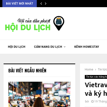
BÀI VIẾT MỚI NHẤT
HỘI DU LỊCH
CẨM NANG DU LỊCH
KÊNH HOMESTAY
BÀI VIẾT NGẪU NHIÊN
Home
Tin tứ
Tin tức các hãng 
Vietra
và ký 
bởi
19 Tháng