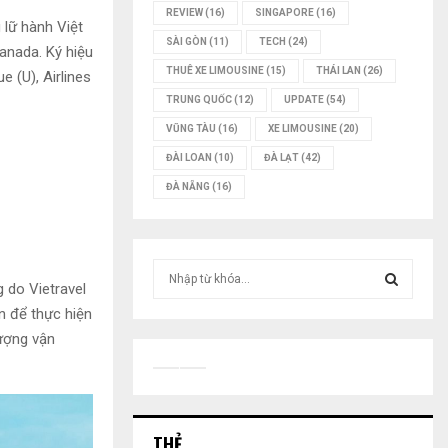
REVIEW
(16)
SINGAPORE
(16)
 lữ hành Việt
SÀI GÒN
(11)
TECH
(24)
anada. Ký hiệu
THUÊ XE LIMOUSINE
(15)
THÁI LAN
(26)
 (U), Airlines
TRUNG QUỐC
(12)
UPDATE
(54)
VŨNG TÀU
(16)
XE LIMOUSINE
(20)
ĐÀI LOAN
(10)
ĐÀ LẠT
(42)
ĐÀ NẴNG
(16)
T
 do Vietravel
ì
m
n để thực hiện
T
k
tượng vận
i
Ì
ế
m
M
:
THẺ
K