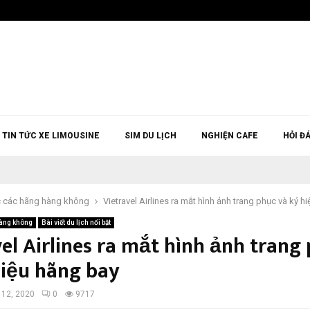
TIN TỨC XE LIMOUSINE
SIM DU LỊCH
NGHIỆN CAFE
HỎI Đ
c các hãng hàng không
Vietravel Airlines ra mắt hình ảnh trang phục và ký h
hàng không
Bài viết du lịch nổi bật
vel Airlines ra mắt hình ảnh trang
hiệu hãng bay
 12, 2020
0
9717