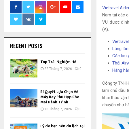
Vietravel Airli
Nam tại các c
VU, được định 
(A).
Vietravel
RECENT POSTS
Láng lòn
Các lưu 
Top Trải Nghiệm Hè
Thái Air
22 Tháng 7, 2026
0
Hãng hàn
Công ty TNHH 
làm chủ đầu t
Bí Quyết Lựa Chọn Vé
Máy Bay Phù Hợp Cho
khai thác vận
Mọi Hành Trình
chuyển như hà
18 Tháng 7, 2026
0
Lý do bạn nên du lịch tại