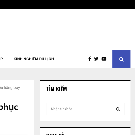
ÁP
KINH NGHIỆM DU LỊCH
TÌM KIẾM
iệu hãng bay
 phục
T
ì
m
T
k
i
Ì