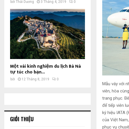
bởi
Thái Dương
3 Tháng 4, 2019
0
Một vài kinh nghiệm du lịch Bà Nà
tự túc cho bạn...
bởi
12 Tháng 8, 2019
0
Mẫu váy với n
viên, hòa cùng
trang phục. Bê
để tiếp viên 
ký hiệu IATA (
GIỚI THIỆU
của Việt Nam
phục vụ chuyê