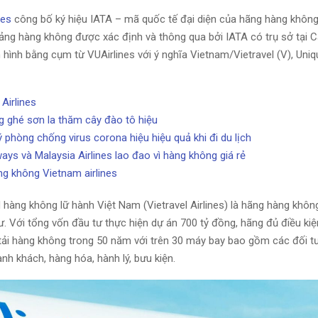
nes
công bố ký hiệu IATA – mã quốc tế đại diện của hãng hàng không
ảng hàng không được xác định và thông qua bởi IATA có trụ sở tại C
hình bằng cụm từ VUAirlines với ý nghĩa Vietnam/Vietravel (V), Unique
 Airlines
g ghé sơn la thăm cây đào tô hiệu
ý phòng chống virus corona hiệu hiệu quả khi đi du lịch
ways và Malaysia Airlines lao đao vì hàng không giá rẻ
g không Vietnam airlines
hàng không lữ hành Việt Nam (Vietravel Airlines) là hãng hàng không
ư. Với tổng vốn đầu tư thực hiện dự án 700 tỷ đồng, hãng đủ điều kiệ
 tải hàng không trong 50 năm với trên 30 máy bay bao gồm các đối 
nh khách, hàng hóa, hành lý, bưu kiện.