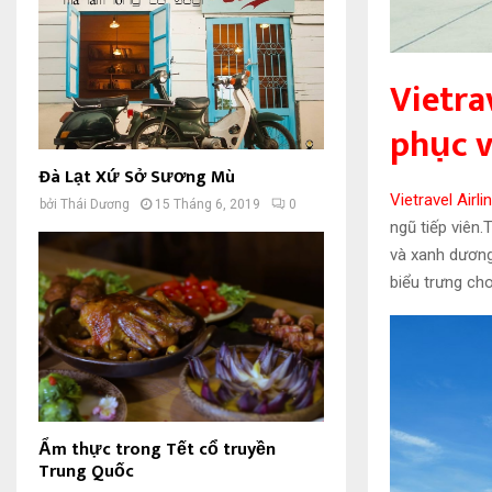
Vietra
phục v
Đà Lạt Xứ Sở Sương Mù
Vietravel Airli
bởi
Thái Dương
15 Tháng 6, 2019
0
ngũ tiếp viên.
và xanh dương
biểu trưng ch
Ẩm thực trong Tết cổ truyền
Trung Quốc