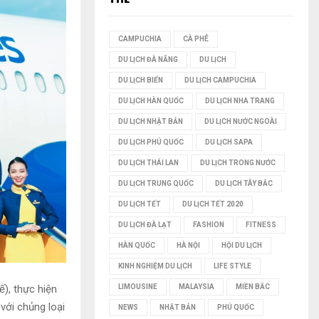
I
CAMPUCHIA
CÀ PHÊ
Ế
DU LỊCH ĐÀ NẴNG
DU LỊCH
M
DU LỊCH BIỂN
DU LỊCH CAMPUCHIA
DU LỊCH HÀN QUỐC
DU LỊCH NHA TRANG
DU LỊCH NHẬT BẢN
DU LỊCH NƯỚC NGOÀI
DU LỊCH PHÚ QUỐC
DU LỊCH SAPA
DU LỊCH THÁI LAN
DU LỊCH TRONG NƯỚC
DU LỊCH TRUNG QUỐC
DU LỊCH TÂY BẮC
DU LỊCH TẾT
DU LỊCH TẾT 2020
DU LỊCH ĐÀ LẠT
FASHION
FITNESS
HÀN QUỐC
HÀ NỘI
HỘI DU LỊCH
KINH NGHIỆM DU LỊCH
LIFE STYLE
ế), thực hiện
LIMOUSINE
MALAYSIA
MIỀN BẮC
với chủng loại
NEWS
NHẬT BẢN
PHÚ QUỐC