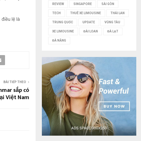
REVIEW
SINGAPORE
SÀI GÒN
TECH
THUÊ XE LIMOUSINE
THÁI LAN
 điều lệ là
TRUNG QUỐC
UPDATE
VŨNG TÀU
XE LIMOUSINE
ĐÀI LOAN
ĐÀ LẠT
ĐÀ NẴNG
BÀI TIẾP THEO
nmar sắp có
ại Việt Nam