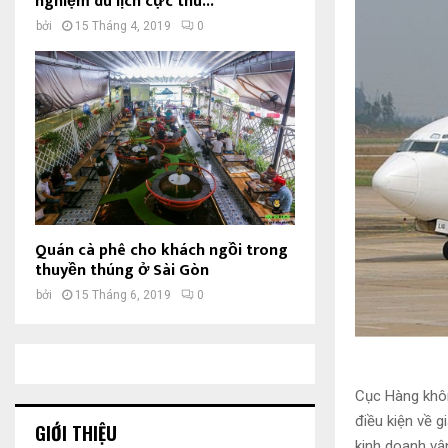
nghiệm du lịch cực thú...
bởi
15 Tháng 4, 2019
0
Quán cà phê cho khách ngồi trong
thuyền thúng ở Sài Gòn
bởi
15 Tháng 6, 2019
0
Cục Hàng khôn
điều kiện về 
GIỚI THIỆU
kinh doanh vậ