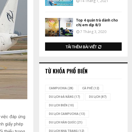
14 Tháng 1, 2021
Top 4 quán trà dành cho
chị em dịp 8/3
7 Tháng 3, 2020
TẢI THÊM BÀI VIẾT
TỪ KHÓA PHỔ BIẾN
CAMPUCHIA
(28)
CÀ PHÊ
(12)
DU LỊCH ĐÀ NẴNG
(17)
DU LỊCH
(87)
DU LỊCH BIỂN
(10)
DU LỊCH CAMPUCHIA
(13)
 việc đáp ứng
DU LỊCH HÀN QUỐC
(21)
nh giấy phép
i thiểu trong
DU LỊCH NHA TRANG
(12)