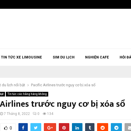
TIN TỨC XE LIMOUSINE
SIM DU LỊCH
NGHIỆN CAFE
HỎI Đ
t du lịch nổi bật
Pacific Airlines trước nguy cơ bị xóa sổ
bật
Tin tức các hãng hàng không
 Airlines trước nguy cơ bị xóa sổ
7 Tháng 8, 2022
0
134
0