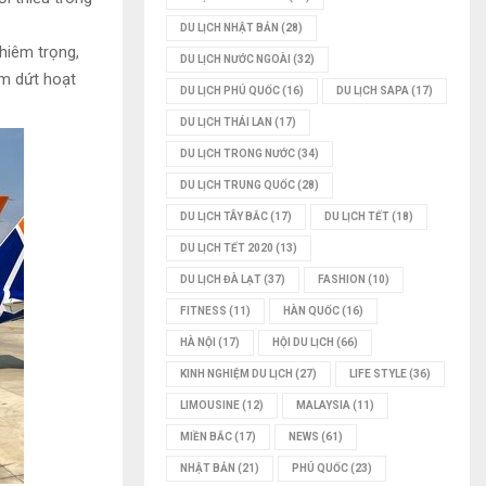
DU LỊCH NHẬT BẢN
(28)
ghiêm trọng,
DU LỊCH NƯỚC NGOÀI
(32)
ấm dứt hoạt
DU LỊCH PHÚ QUỐC
(16)
DU LỊCH SAPA
(17)
DU LỊCH THÁI LAN
(17)
DU LỊCH TRONG NƯỚC
(34)
DU LỊCH TRUNG QUỐC
(28)
DU LỊCH TÂY BẮC
(17)
DU LỊCH TẾT
(18)
DU LỊCH TẾT 2020
(13)
DU LỊCH ĐÀ LẠT
(37)
FASHION
(10)
FITNESS
(11)
HÀN QUỐC
(16)
HÀ NỘI
(17)
HỘI DU LỊCH
(66)
KINH NGHIỆM DU LỊCH
(27)
LIFE STYLE
(36)
LIMOUSINE
(12)
MALAYSIA
(11)
MIỀN BẮC
(17)
NEWS
(61)
NHẬT BẢN
(21)
PHÚ QUỐC
(23)