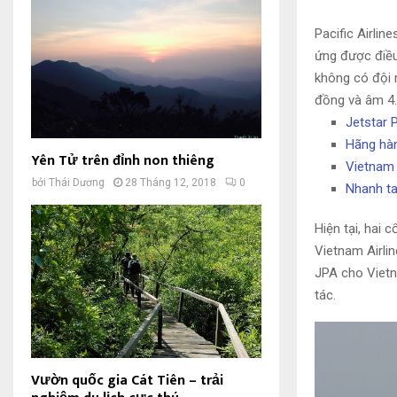
Pacific Airlin
ứng được điều
không có đội 
đồng và âm 4.
Jetstar P
Hãng hàn
Yên Tử trên đỉnh non thiêng
Vietnam 
bởi
Thái Dương
28 Tháng 12, 2018
0
Nhanh ta
Hiện tại, hai
Vietnam Airli
JPA cho Vietn
tác.
Vườn quốc gia Cát Tiên – trải