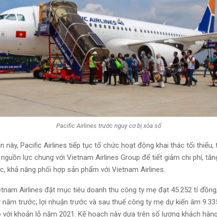
Pacific Airlines trước nguy cơ bị xóa sổ
n này, Pacific Airlines tiếp tục tổ chức hoạt động khai thác tối thiểu, 
nguồn lực chung với Vietnam Airlines Group để tiết giảm chi phí, tăn
c, khả năng phối hợp sản phẩm với Vietnam Airlines.
tnam Airlines đặt mục tiêu doanh thu công ty mẹ đạt 45.252 tỉ đồng,
ỳ năm trước; lợi nhuận trước và sau thuế công ty mẹ dự kiến âm 9.335
 với khoản lỗ năm 2021. Kế hoạch này dựa trên số lượng khách hàn