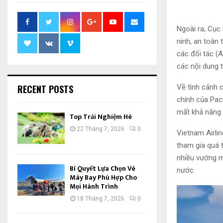
Ngoài ra, Cục
ninh, an toàn
các đối tác (
các nội dung 
RECENT POSTS
Về tình cảnh củ
chính của Paci
mất khả năng 
Top Trải Nghiệm Hè
22 Tháng 7, 2026
0
Vietnam Airlin
tham gia quá t
nhiều vướng m
Bí Quyết Lựa Chọn Vé
nước.
Máy Bay Phù Hợp Cho
Mọi Hành Trình
18 Tháng 7, 2026
0