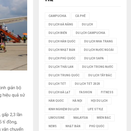
I
CAMPUCHIA
CÀ PHÊ
Ế
DU LỊCH ĐÀ NẴNG
DU LỊCH
M
DU LỊCH BIỂN
DU LỊCH CAMPUCHIA
DU LỊCH HÀN QUỐC
DU LỊCH NHA TRANG
DU LỊCH NHẬT BẢN
DU LỊCH NƯỚC NGOÀI
DU LỊCH PHÚ QUỐC
DU LỊCH SAPA
DU LỊCH THÁI LAN
DU LỊCH TRONG NƯỚC
DU LỊCH TRUNG QUỐC
DU LỊCH TÂY BẮC
DU LỊCH TẾT
DU LỊCH TẾT 2020
tinh giản bộ
DU LỊCH ĐÀ LẠT
FASHION
FITNESS
g hiệu quả sử
HÀN QUỐC
HÀ NỘI
HỘI DU LỊCH
KINH NGHIỆM DU LỊCH
LIFE STYLE
 gấp 2,3 lần
LIMOUSINE
MALAYSIA
MIỀN BẮC
 tỉ đồng,
NEWS
NHẬT BẢN
PHÚ QUỐC
g vận chuyển