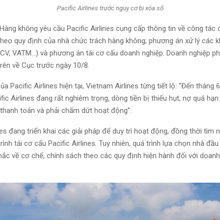
Pacific Airlines trước nguy cơ bị xóa sổ
 Hàng không yêu cầu Pacific Airlines cung cấp thông tin về công tác
 theo quy định của nhà chức trách hàng không; phương án xử lý các 
ACV, VATM…) và phương án tái cơ cấu doanh nghiệp. Doanh nghiệp phả
trên về Cục trước ngày 10/8.
a Pacific Airlines hiện tại, Vietnam Airlines từng tiết lộ: “Đến tháng 6,
fic Airlines đang rất nghiêm trọng, dòng tiền bị thiếu hụt, nợ quá hạ
thanh toán và phải chấm dứt hoạt động”.
es đang triển khai các giải pháp để duy trì hoạt động, đồng thời tìm
rình tái cơ cấu Pacific Airlines. Tuy nhiên, quá trình lựa chọn nhà đầ
ắc về cơ chế, chính sách theo các quy định hiện hành đối với doan