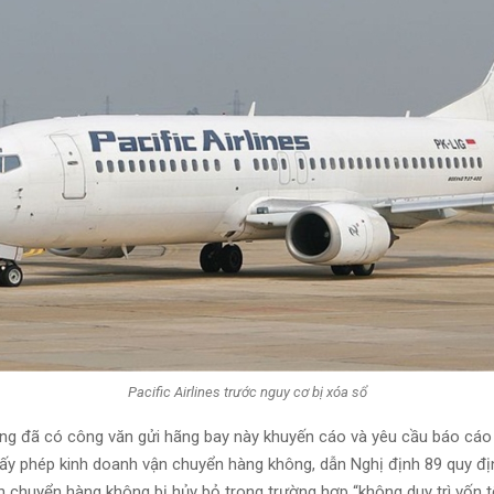
Pacific Airlines trước nguy cơ bị xóa sổ
g đã có công văn gửi hãng bay này khuyến cáo và yêu cầu báo cáo
giấy phép kinh doanh vận chuyển hàng không, dẫn Nghị định 89 quy đị
n chuyển hàng không bị hủy bỏ trong trường hợp “không duy trì vốn tố