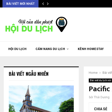
BÀI VIẾT MỚI NHẤT
HỘI DU LỊCH
CẨM NANG DU LỊCH
KÊNH HOMESTAY
BÀI VIẾT NGẪU NHIÊN
Home
Bài viế
Bài viết du lịch nổi 
Pacific
bởi
Thái Dương
CHIA SẺ