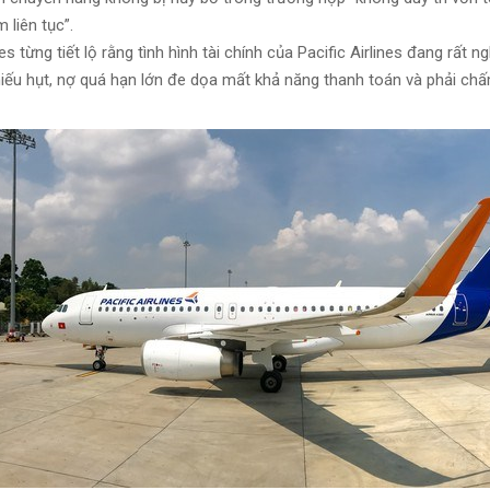
 liên tục”.
es từng tiết lộ rằng tình hình tài chính của Pacific Airlines đang rất n
thiếu hụt, nợ quá hạn lớn đe dọa mất khả năng thanh toán và phải ch