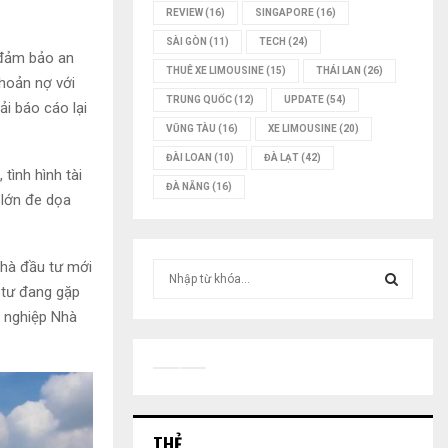
REVIEW
(16)
SINGAPORE
(16)
SÀI GÒN
(11)
TECH
(24)
 đảm bảo an
THUÊ XE LIMOUSINE
(15)
THÁI LAN
(26)
khoản nợ với
TRUNG QUỐC
(12)
UPDATE
(54)
i báo cáo lại
VŨNG TÀU
(16)
XE LIMOUSINE
(20)
ĐÀI LOAN
(10)
ĐÀ LẠT
(42)
 tình hình tài
ĐÀ NẴNG
(16)
n lớn đe dọa
 nhà đầu tư mới
T
ì
u tư đang gặp
m
h nghiệp Nhà
T
k
i
Ì
ế
m
M
:
THẺ
K