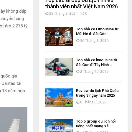
Top các Group Du Lịch nhiều
thành viên nhất Việt Nam 2026
 này không đáp
28 Tháng 8, 2024
0
 chuyển hàng
ợt âm 2.275 tỷ
Top nhà xe Limousine từ
Mũi Né đi Sài Gòn...
30 Tháng 1, 2020
Top nhà xe limousine từ
Sài Gòn đi Tây Ninh...
2 Tháng 10, 2019
 quốc gia
 Qantas tại
au 13 năm hợp
Review du lịch Phú Quốc
trong 3 ngày năm 2025
8 Tháng 6, 2020
Top 5 group du lịch nổi
tiếng nhất mạng xã...